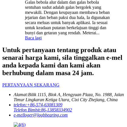
Galas bebola alur dalam dan galas bebola
sentuhan sudut adalah galas bergolek yang
mewakili. Dengan keupayaan membawa beban
jejarian dan beban paksi dua hala, Ia digunakan
secara meluas untuk banyak aplikasi. Ia sesuai
untuk keadaan putaran berkelajuan tinggi dan
bunyi dan getaran yang rendah. Meterai...
Baca lagi
Untuk pertanyaan tentang produk atau
senarai harga kami, sila tinggalkan e-mel
anda kepada kami dan kami akan
berhubung dalam masa 24 jam.
PERTANYAAN SEKARANG
Alamat:
Bilik 1115, Blok A, Hengyuan Plaza, No. 1988, Jalan
Timur Lingkaran Ketiga Utara, Cixi City Zhejiang, China
telefon:
+86-574-63081309
Telefon Bimbit:
86-13858334902
e-mel
loger@lggbbearing.com