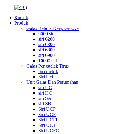
Rumah
Produk
Galas Bebola Deep Groove
6000 siri
siri 6200
siri 6300
siri 6800
siri 6900
16000 siri
Galas Penggelek Tirus
Siri metrik
Siri inci
Unit Galas Dan Perumahan
siri UC
siri HC
siri SA
siri SB
Siri UCP
Siri UCF
Siri UCFL
Siri UCT
Siri UCFC