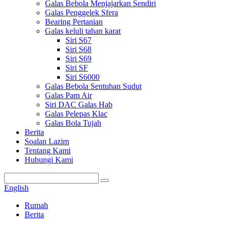
Galas Bebola Menjajarkan Sendiri
Galas Penggelek Sfera
Bearing Pertanian
Galas keluli tahan karat
Siri S67
Siri S68
Siri S69
Siri SF
Siri S6000
Galas Bebola Sentuhan Sudut
Galas Pam Air
Siri DAC Galas Hab
Galas Pelepas Klac
Galas Bola Tujah
Berita
Soalan Lazim
Tentang Kami
Hubungi Kami
English
Rumah
Berita